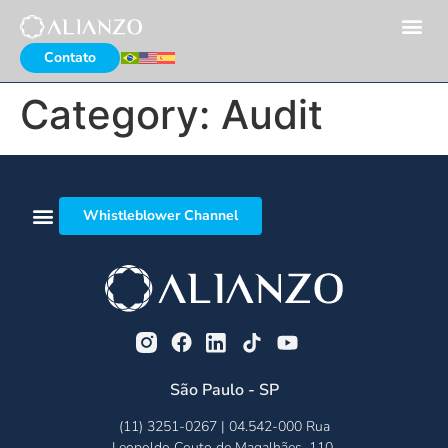
Contato
Category:
Audit
Whistleblower Channel
São Paulo - SP
(11) 3251-0267 | 04.542-000 Rua
Leopoldo Couto de Magalhães, 110,