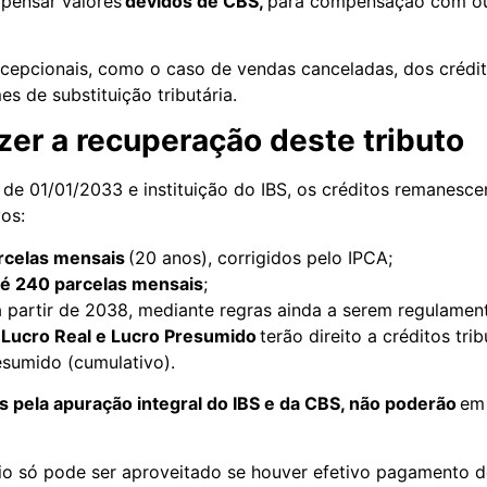
mpensar valores
devidos de CBS,
para compensação com outr
epcionais, como o caso de vendas canceladas, dos crédit
es de substituição tributária.
er a recuperação deste tributo
 de 01/01/2033 e instituição do IBS, os créditos remanesce
ivos:
rcelas mensais
(20 anos), corrigidos pelo IPCA;
é 240 parcelas mensais
;
 partir de 2038, mediante regras ainda a serem regulame
o
Lucro Real e Lucro Presumido
terão direito a créditos tr
esumido (cumulativo).
s pela apuração integral do IBS e da CBS, não poderão
em 
ário só pode ser aproveitado se houver efetivo pagamento 