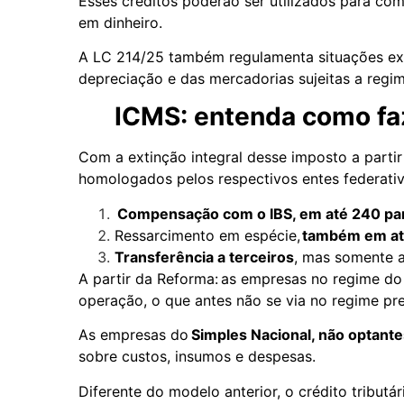
Esses créditos poderão ser utilizados para co
em dinheiro.
A LC 214/25 também regulamenta situações exc
depreciação e das mercadorias sujeitas a regim
ICMS: entenda como faz
Com a extinção integral desse imposto a partir
homologados pelos respectivos entes federat
C
ompensação com o IBS, em até 240 pa
Ressarcimento em espécie,
também em at
Transferência a terceiros
, mas somente a
A partir da Reforma: as empresas no regime d
operação, o que antes não se via no regime pr
As empresas do
Simples Nacional, não optante
sobre custos, insumos e despesas.
Diferente do modelo anterior, o crédito tribut